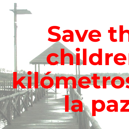
ip to main content
Skip to navigat
Save th
children
kilómetros
la paz