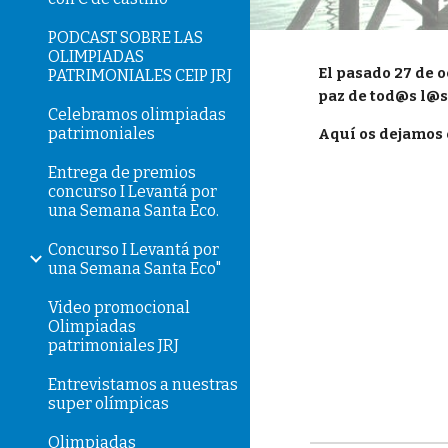
PODCAST SOBRE LAS
OLIMPIADAS
El pasado 27 de 
PATRIMONIALES CEIP JRJ
paz de tod@s l@
Celebramos olimpiadas
patrimoniales
Aquí os dejamos e
Entrega de premios
concurso I Levantá por
una Semana Santa Eco.
Concurso I Levantá por
una Semana Santa Eco"
Video promocional
Olimpiadas
patrimoniales JRJ
Entrevistamos a nuestras
super olímpicas
Olimpiadas