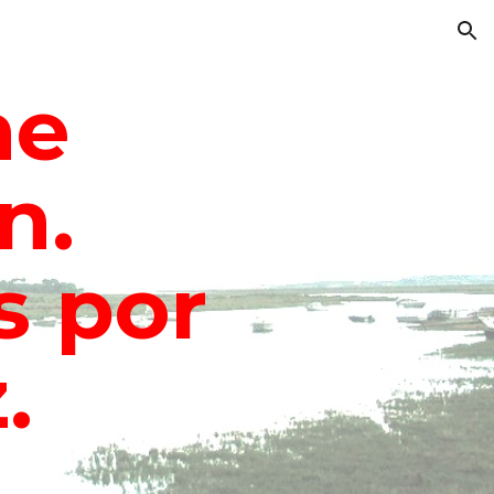
ion
e 
. 
 por 
.