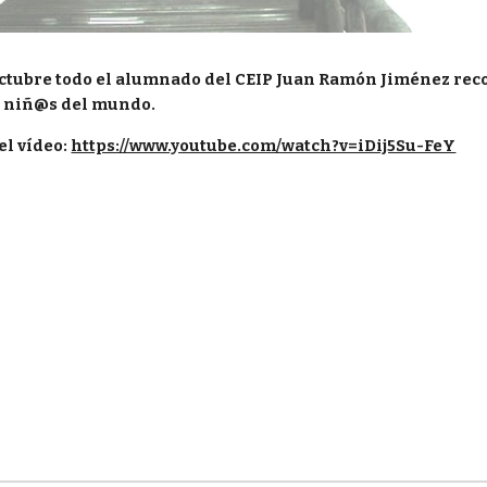
octubre todo el alumnado del CEIP Juan Ramón Jiménez recor
s niñ@s del mundo. 
l vídeo: 
https://www.youtube.com/watch?v=iDij5Su-FeY